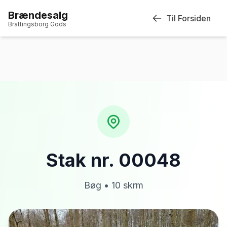
Brændesalg
Brændesalg
Til Forsiden
Brattingsborg Gods
Brattingsborg Gods
Forside
Brændestakke
Om skoven
Trætyper
Informationer
Stak nr. 00048
Afhentningsdatoer
Bøg
•
10
skrm
Andre produkter