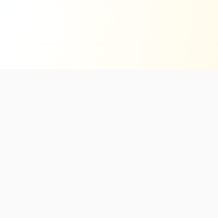
Brattingsborg Brændesalg
Kvalitetsbrændestakke direkte fra Brattingsborg Skov. Vi
driver ansvarlig skovdrift med respekt for naturen.